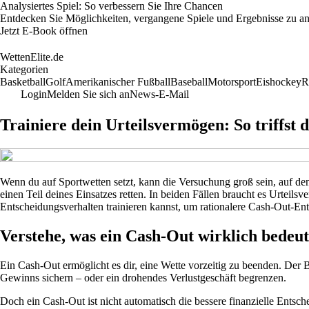
Analysiertes Spiel: So verbessern Sie Ihre Chancen
Entdecken Sie Möglichkeiten, vergangene Spiele und Ergebnisse zu an
Jetzt E-Book öffnen
WettenElite.de
Kategorien
Basketball
Golf
Amerikanischer Fußball
Baseball
Motorsport
Eishockey
R
Login
Melden Sie sich an
News-E-Mail
Trainiere dein Urteilsvermögen: So triffst
Wenn du auf Sportwetten setzt, kann die Versuchung groß sein, auf d
einen Teil deines Einsatzes retten. In beiden Fällen braucht es Urteil
Entscheidungsverhalten trainieren kannst, um rationalere Cash-Out-Ent
Verstehe, was ein Cash-Out wirklich bedeut
Ein Cash-Out ermöglicht es dir, eine Wette vorzeitig zu beenden. Der 
Gewinns sichern – oder ein drohendes Verlustgeschäft begrenzen.
Doch ein Cash-Out ist nicht automatisch die bessere finanzielle Entsc