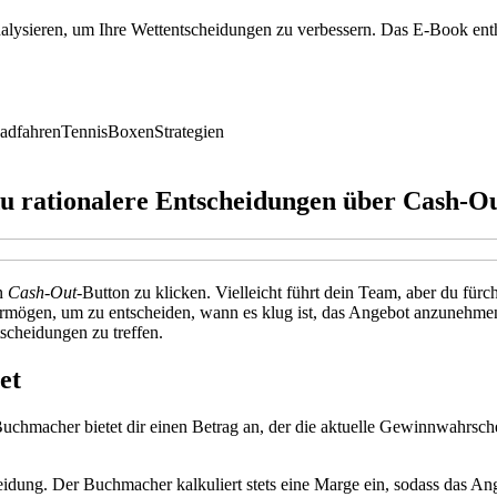
alysieren, um Ihre Wettentscheidungen zu verbessern. Das E-Book enth
adfahren
Tennis
Boxen
Strategien
 du rationalere Entscheidungen über Cash-O
en
Cash-Out
-Button zu klicken. Vielleicht führt dein Team, aber du fürc
svermögen, um zu entscheiden, wann es klug ist, das Angebot anzunehmen
scheidungen zu treffen.
et
Buchmacher bietet dir einen Betrag an, der die aktuelle Gewinnwahrsche
heidung. Der Buchmacher kalkuliert stets eine Marge ein, sodass das A