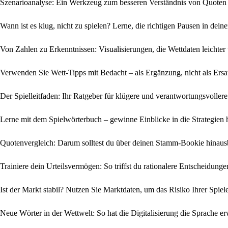
Szenarioanalyse: Ein Werkzeug zum besseren Verständnis von Quoten
Wann ist es klug, nicht zu spielen? Lerne, die richtigen Pausen in dein
Von Zahlen zu Erkenntnissen: Visualisierungen, die Wett­daten leichter
Verwenden Sie Wett-Tipps mit Bedacht – als Ergänzung, nicht als Ersa
Der Spielleitfaden: Ihr Ratgeber für klügere und verantwortungsvoller
Lerne mit dem Spielwörterbuch – gewinne Einblicke in die Strategien h
Quotenvergleich: Darum solltest du über deinen Stamm-Bookie hinaus
Trainiere dein Urteilsvermögen: So triffst du rationalere Entscheidung
Ist der Markt stabil? Nutzen Sie Marktdaten, um das Risiko Ihrer Spiel
Neue Wörter in der Wettwelt: So hat die Digitalisierung die Sprache er