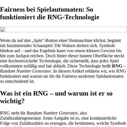
Fairness bei Spielautomaten: So
funktioniert die RNG-Technologie
Wenn du auf den „Spin“-Button einer Slotmaschine klickst, beginnt
ein faszinierendes Schauspiel: Die Walzen drehen sich, Symbole
blinken auf – und das Ergebnis kann von einem kleinen Gewinn bis
hin zum Jackpot reichen. Doch hinter dieser bunten Oberfläche steckt
eine hochentwickelte Technologie, die sicherstellt, dass jedes Spiel
vollkommen zufällig und fair abläuft. Diese Technologie heißt
RNG
–
Random Number Generator
. In diesem Artikel erklären wir, wie RNG
funktioniert und warum sie für die Fairness moderner Spielautomaten
so entscheidend ist.
Was ist ein RNG – und warum ist er so
wichtig?
RNG steht für
Random Number Generator
, also
Zufallszahlengenerator. Seine Aufgabe ist es, eine kontinuierliche
Folge von Zufallszahlen zu erzeugen, die bestimmen, welche Symbole