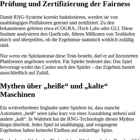
Prüfung und Zertifizierung der Fairness
Damit RNG-Systeme korrekt funktionieren, werden sie von
unabhängigen Prüflaboren getestet und zertifiziert. Zu den
bekanntesten gehören etwa eCOGRA, iTech Labs oder GLI. Diese
Institute analysieren den Quellcode, führen Millionen von Testläufen
durch und überprüfen, ob die Ergebnisse statistisch wirklich zufällig
sind.
Nur wenn ein Spielautomat diese Tests besteht, darf er auf lizenzierten
Plattformen angeboten werden. Für Spieler bedeutet das: Das Spiel
bevorzugt weder das Casino noch den Spieler – das Ergebnis basiert
ausschließlich auf Zufall.
Mythen über „heiße“ und „kalte“
Maschinen
Ein weitverbreiteter Irrglaube unter Spielern ist, dass manche
Automaten „heiß“ seien (also kurz vor einer Auszahlung stehen) und
andere „kalt“. In Wahrheit hat die RNG-Technologie diesen Mythos
längst überholt. Jedes Spiel ist unabhängig, und vergangene
Ergebnisse haben keinerlei Einfluss auf zukünftige Spins.