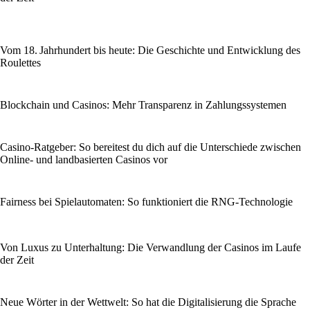
Vom 18. Jahrhundert bis heute: Die Geschichte und Entwicklung des
Roulettes
Blockchain und Casinos: Mehr Transparenz in Zahlungssystemen
Casino-Ratgeber: So bereitest du dich auf die Unterschiede zwischen
Online- und landbasierten Casinos vor
Fairness bei Spielautomaten: So funktioniert die RNG-Technologie
Von Luxus zu Unterhaltung: Die Verwandlung der Casinos im Laufe
der Zeit
Neue Wörter in der Wettwelt: So hat die Digitalisierung die Sprache