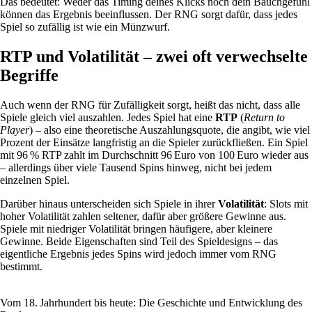
Das bedeutet: Weder das Timing deines Klicks noch dein Bauchgefühl
können das Ergebnis beeinflussen. Der RNG sorgt dafür, dass jedes
Spiel so zufällig ist wie ein Münzwurf.
RTP und Volatilität – zwei oft verwechselte
Begriffe
Auch wenn der RNG für Zufälligkeit sorgt, heißt das nicht, dass alle
Spiele gleich viel auszahlen. Jedes Spiel hat eine
RTP
(
Return to
Player
) – also eine theoretische Auszahlungsquote, die angibt, wie viel
Prozent der Einsätze langfristig an die Spieler zurückfließen. Ein Spiel
mit 96 % RTP zahlt im Durchschnitt 96 Euro von 100 Euro wieder aus
– allerdings über viele Tausend Spins hinweg, nicht bei jedem
einzelnen Spiel.
Darüber hinaus unterscheiden sich Spiele in ihrer
Volatilität
: Slots mit
hoher Volatilität zahlen seltener, dafür aber größere Gewinne aus.
Spiele mit niedriger Volatilität bringen häufigere, aber kleinere
Gewinne. Beide Eigenschaften sind Teil des Spieldesigns – das
eigentliche Ergebnis jedes Spins wird jedoch immer vom RNG
bestimmt.
Vom 18. Jahrhundert bis heute: Die Geschichte und Entwicklung des