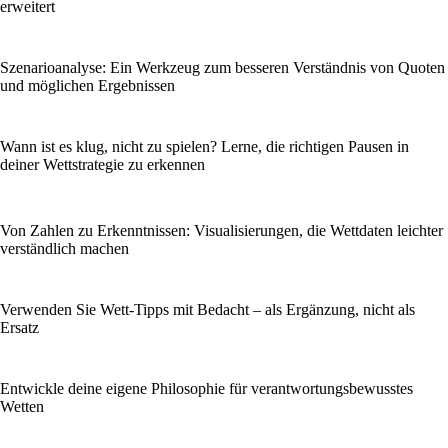
erweitert
Szenarioanalyse: Ein Werkzeug zum besseren Verständnis von Quoten
und möglichen Ergebnissen
Wann ist es klug, nicht zu spielen? Lerne, die richtigen Pausen in
deiner Wettstrategie zu erkennen
Von Zahlen zu Erkenntnissen: Visualisierungen, die Wett­daten leichter
verständlich machen
Verwenden Sie Wett-Tipps mit Bedacht – als Ergänzung, nicht als
Ersatz
Entwickle deine eigene Philosophie für verantwortungsbewusstes
Wetten