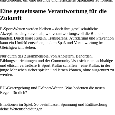
entscheidend, um eine gesunde und reflektierte Spielkultur zu fördern.
Eine gemeinsame Verantwortung für die
Zukunft
E-Sport-Wetten werden bleiben – doch ihre gesellschaftliche
Akzeptanz hängt davon ab, wie verantwortungsvoll die Branche
handelt. Durch klare Regeln, Transparenz, Aufklärung und Prävention
kann ein Umfeld entstehen, in dem Spaß und Verantwortung im
Gleichgewicht stehen.
Nur durch das Zusammenspiel von Anbietern, Behörden,
Bildungseinrichtungen und der Community lässt sich eine nachhaltige
und ethisch vertretbare E-Sport-Kultur schaffen – eine Kultur, in der
junge Menschen sicher spielen und lernen können, ohne ausgenutzt zu
werden.
EU-Gesetzgebung und E-Sport-Wetten: Was bedeuten die neuen
Regeln für dich?
Emotionen im Spiel: So beeinflussen Spannung und Enttäuschung
deine Wettentscheidungen