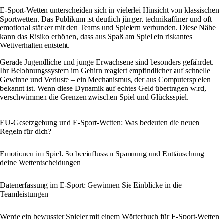
E-Sport-Wetten unterscheiden sich in vielerlei Hinsicht von klassischen
Sportwetten. Das Publikum ist deutlich jünger, technikaffiner und oft
emotional stärker mit den Teams und Spielern verbunden. Diese Nähe
kann das Risiko erhöhen, dass aus Spaß am Spiel ein riskantes
Wettverhalten entsteht.
Gerade Jugendliche und junge Erwachsene sind besonders gefährdet.
Ihr Belohnungssystem im Gehirn reagiert empfindlicher auf schnelle
Gewinne und Verluste – ein Mechanismus, der aus Computerspielen
bekannt ist. Wenn diese Dynamik auf echtes Geld übertragen wird,
verschwimmen die Grenzen zwischen Spiel und Glücksspiel.
EU-Gesetzgebung und E-Sport-Wetten: Was bedeuten die neuen
Regeln für dich?
Emotionen im Spiel: So beeinflussen Spannung und Enttäuschung
deine Wettentscheidungen
Datenerfassung im E-Sport: Gewinnen Sie Einblicke in die
Teamleistungen
Werde ein bewusster Spieler mit einem Wörterbuch für E-Sport-Wetten