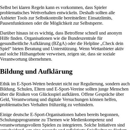
Selbst bei klaren Regeln kann es vorkommen, dass Spieler
problematisches Wettverhalten entwickeln. Deshalb sollten alle
Anbieter Tools zur Selbstkontrolle bereitstellen: Einsatzlimits,
Pausenfunktionen oder die Möglichkeit zur Selbstsperre.
Darüber hinaus ist es wichtig, dass Betroffene schnell und anonym
Hilfe finden. Organisationen wie die Bundeszentrale für
gesundheitliche Aufklärung (BZgA) oder die Helpline „Check dein
Spiel“ bieten Beratung und Unterstützung. Wenn Wettanbieter aktiv
auf solche Hilfsangebote verweisen, zeigen sie, dass sie soziale
Verantwortung übernehmen.
Bildung und Aufklärung
Ethik im E-Sport-Wetten bedeutet nicht nur Regulierung, sondern auch
Bildung. Schulen, Eltern und E-Sport-Vereine sollten junge Menschen
über die Risiken von Glücksspiel aufklären. Offene Gespräche über
Geld, Verantwortung und digitale Versuchungen können helfen,
problematisches Verhalten frühzeitig zu verhindern.
Einige deutsche E-Sport-Organisationen haben bereits begonnen,
Schulungsprogramme zu Themen wie Medienkompetenz und
verantwortungsvollem Spielen zu integrieren. Solche Initiativen sind